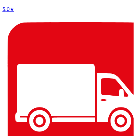
5,0
★