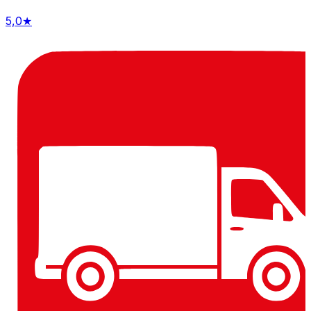
5,0
★