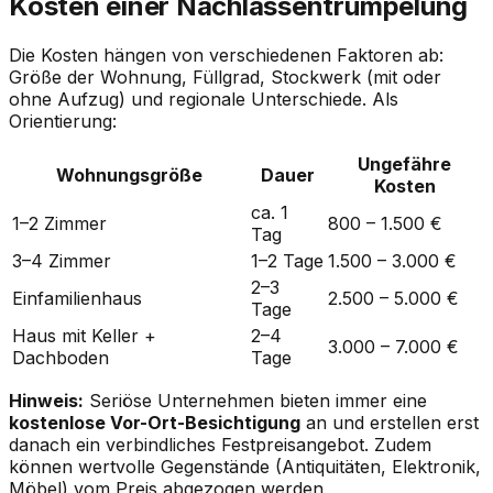
Kosten einer Nachlassentrümpelung
Die Kosten hängen von verschiedenen Faktoren ab:
Größe der Wohnung, Füllgrad, Stockwerk (mit oder
ohne Aufzug) und regionale Unterschiede. Als
Orientierung:
Ungefähre
Wohnungsgröße
Dauer
Kosten
ca. 1
1–2 Zimmer
800 – 1.500 €
Tag
3–4 Zimmer
1–2 Tage
1.500 – 3.000 €
2–3
Einfamilienhaus
2.500 – 5.000 €
Tage
Haus mit Keller +
2–4
3.000 – 7.000 €
Dachboden
Tage
Hinweis:
Seriöse Unternehmen bieten immer eine
kostenlose Vor-Ort-Besichtigung
an und erstellen erst
danach ein verbindliches Festpreisangebot. Zudem
können wertvolle Gegenstände (Antiquitäten, Elektronik,
Möbel) vom Preis abgezogen werden