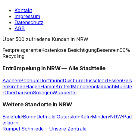
Kontakt
Impressum
Datenschutz
AGB
Über 500 zufriedene Kunden in NRW
Festpreisgarantie
Kostenlose Besichtigung
Besenrein
90%
Recycling
Entrümpelung in
NRW
— Alle Stadtteile
Aachen
Bochum
Dortmund
Duisburg
Düsseldorf
Essen
Gels
enkirchen
Hagen
Hamm
Krefeld
Mönchengladbach
Münste
r
Oberhausen
Solingen
Wuppertal
Weitere Standorte in NRW
Bielefeld
·
Bonn
·
Detmold
·
Gütersloh
·
Köln
·
Minden
·
NRW
·
Pad
erborn
Rümpel Schmiede – Unsere Zentrale