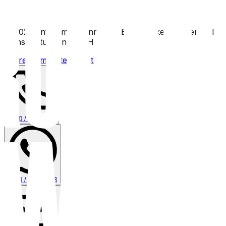
©
2026
entruempeln-nrw.de
·
Eine Marke der Wertvoll
Dienstleistungen GmbH
Impressum
|
Datenschutz
|
AGB
0800 / 006 0970
0174 / 808 30 23