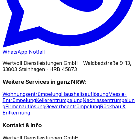
WhatsApp Notfall
Wertvoll Dienstleistungen GmbH
·
Waldbadstraße 9-13,
33803 Steinhagen
·
HRB 45873
Weitere Services
in ganz NRW
:
Wohnungsentrümpelung
Haushaltsauflösung
Messie-
Entrümpelung
Kellerentrümpelung
Nachlassentrümpelun
g
Firmenauflösung
Gewerbeentrümpelung
Rückbau &
Entkernung
Kontakt & Info
Wertvoll Dienstleistungen GmbH