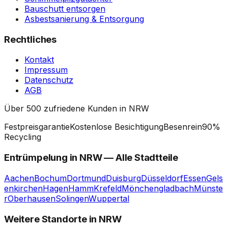
Bauschutt entsorgen
Asbestsanierung & Entsorgung
Rechtliches
Kontakt
Impressum
Datenschutz
AGB
Über 500 zufriedene Kunden in NRW
Festpreisgarantie
Kostenlose Besichtigung
Besenrein
90%
Recycling
Entrümpelung in
NRW
— Alle Stadtteile
Aachen
Bochum
Dortmund
Duisburg
Düsseldorf
Essen
Gels
enkirchen
Hagen
Hamm
Krefeld
Mönchengladbach
Münste
r
Oberhausen
Solingen
Wuppertal
Weitere Standorte in NRW