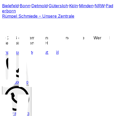
Bielefeld
·
Bonn
·
Detmold
·
Gütersloh
·
Köln
·
Minden
·
NRW
·
Pad
erborn
Rümpel Schmiede – Unsere Zentrale
©
2026
entruempeln-nrw.de
·
Eine Marke der Wertvoll
Dienstleistungen GmbH
Impressum
|
Datenschutz
|
AGB
0800 / 006 0970
0174 / 808 30 23