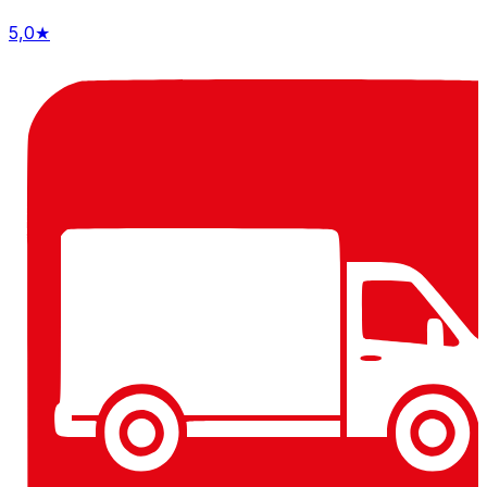
5,0
★