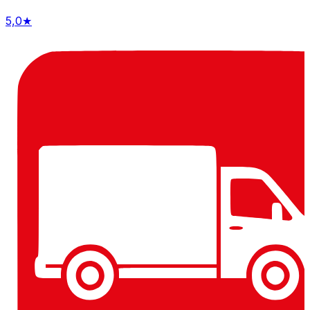
5,0
★