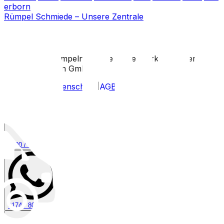
erborn
Rümpel Schmiede – Unsere Zentrale
©
2026
entruempeln-nrw.de
·
Eine Marke der Wertvoll
Dienstleistungen GmbH
Impressum
|
Datenschutz
|
AGB
0800 / 006 0970
0174 / 808 30 23