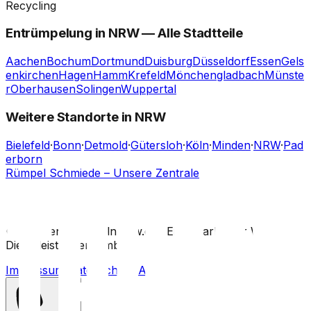
Recycling
Entrümpelung in
NRW
— Alle Stadtteile
Aachen
Bochum
Dortmund
Duisburg
Düsseldorf
Essen
Gels
enkirchen
Hagen
Hamm
Krefeld
Mönchengladbach
Münste
r
Oberhausen
Solingen
Wuppertal
Weitere Standorte in NRW
Bielefeld
·
Bonn
·
Detmold
·
Gütersloh
·
Köln
·
Minden
·
NRW
·
Pad
erborn
Rümpel Schmiede – Unsere Zentrale
©
2026
entruempeln-nrw.de
·
Eine Marke der Wertvoll
Dienstleistungen GmbH
Impressum
|
Datenschutz
|
AGB