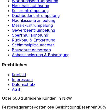
Wohnungsentrümpelung
Haushaltsauflösung
Kellerentrümpelung
Dachbodenentrümpelung
Nachlassentrümpelung
Messie-Entrümpelung
Gewerbeentrümpelung
Sperrmüllabholung
Rückbau & Entkernung
Schimmelpilzgutachter
Bauschutt entsorgen
Asbestsanierung & Entsorgung
Rechtliches
Kontakt
Impressum
Datenschutz
AGB
Über 500 zufriedene Kunden in NRW
Festpreisgarantie
Kostenlose Besichtigung
Besenrein
90%