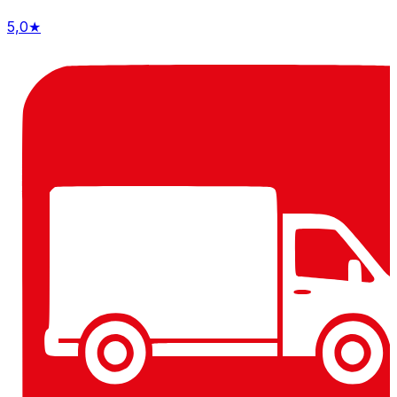
5,0
★